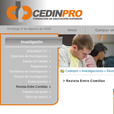
Domingo 9 de Agosto de 2026
Actualidad CiC
»
Dirección de investigación
»
Equipo de trabajo
»
Reglamento
»
Cedinpro » Investigaciones » Revis
Semilleros de investigación
»
Grupos de investigación
»
Revista Entre Comillas
Publicaciones
»
Revista Entre Comillas
»
Trabajos de grado
»
Sitios de interés
»